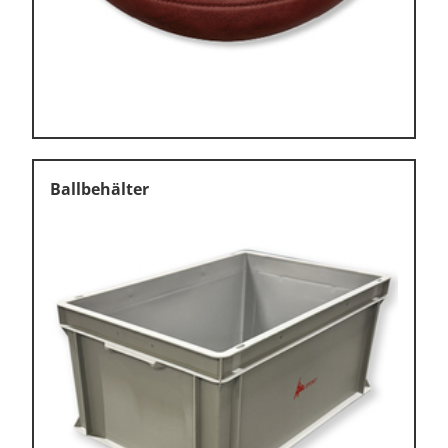
Klettern & Bouldern
Leichtathletik
Objekteinrichtungen
Spielgeräte • Psychomotorik
Technische Dokumentation
Ballbehälter
Tennis • Tischtennis
Therapiebedarf
Training • Vereinsbedarf
Turnen • Gymnastik • Ballett
Volleyball • Beachvolleyball
Wassersport