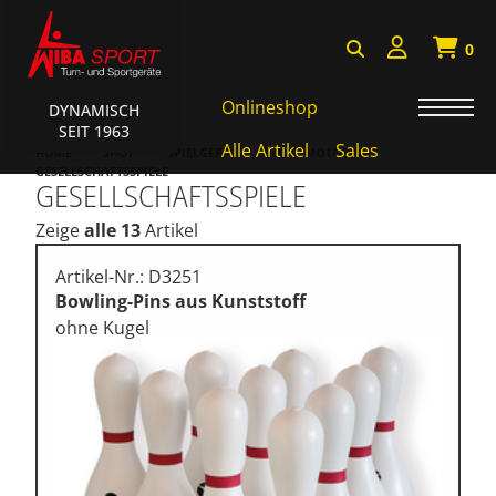
0
Onlineshop
DYNAMISCH
SEIT 1963
AKTIONEN • WIBA SPORT
Alle Artikel
Sales
HOME
SHOP
SPIELGERÄTE • PSYCHOMOTORIK
GESELLSCHAFTSSPIELE
GESELLSCHAFTSSPIELE
Badminton • Faustball
Zeige
alle 13
Artikel
Basketball Systeme
Bälle • Ballzubehör
Artikel-Nr.: D3251
Bowling-Pins aus Kunststoff
Cube Sports
ohne Kugel
Fitness • Funktional Training
Fussball • Handballtore
Hockey • Tchouk • Funball
Kampfsport