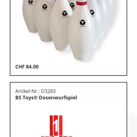
Klettern & Bouldern
Leichtathletik
Objekteinrichtungen
Spielgeräte • Psychomotorik
Technische Dokumentation
CHF
84.00
Tennis • Tischtennis
Therapiebedarf
Artikel-Nr.: D3283
Training • Vereinsbedarf
BS Toys® Dosenwurfspiel
Turnen • Gymnastik • Ballett
Volleyball • Beachvolleyball
Wassersport