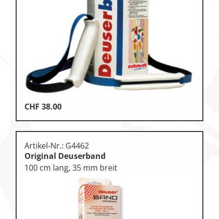
Klettern & Bouldern
Leichtathletik
Objekteinrichtungen
Spielgeräte • Psychomotorik
Technische Dokumentation
CHF
38.00
Tennis • Tischtennis
Therapiebedarf
Artikel-Nr.: G4462
Training • Vereinsbedarf
Original Deuserband
Turnen • Gymnastik • Ballett
100 cm lang, 35 mm breit
Volleyball • Beachvolleyball
Wassersport