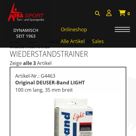
0
Onlineshop
DYNAMISCH
SEIT 1963
AKTIONEN • WIBA SPORT
Alle Artikel
Sales
HOME
SHOP
FITNESS • FUNKTIONAL TRAINING
WIEDERSTANDSTRAINER
WIEDERSTANDSTRAINER
Badminton • Faustball
Zeige
alle 3
Artikel
Basketball Systeme
Bälle • Ballzubehör
Artikel-Nr.: G4463
Original DEUSER-Band LIGHT
Cube Sports
100 cm lang, 35 mm breit
Fitness • Funktional Training
Fussball • Handballtore
Hockey • Tchouk • Funball
Kampfsport