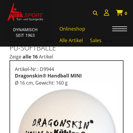
0
Onlineshop
DYNAMISCH
SEIT 1963
AKTIONEN • WIBA SPORT
Alle Artikel
Sales
HOME
SHOP
BÄLLE • BALLZUBEHÖR
PU-SOFTBÄLLE
PU-SOFTBÄLLE
Badminton • Faustball
Zeige
alle 16
Artikel
Basketball Systeme
Artikel-Nr.: D9944
Bälle • Ballzubehör
Dragonskin® Handball MINI
Ø 16 cm, Gewicht: 160 g
Cube Sports
Fitness • Funktional Training
Fussball • Handballtore
Hockey • Tchouk • Funball
Kampfsport