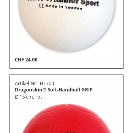
Klettern & Bouldern
Leichtathletik
Objekteinrichtungen
Spielgeräte • Psychomotorik
Technische Dokumentation
CHF
24.00
Tennis • Tischtennis
Therapiebedarf
Artikel-Nr.: H1700
Training • Vereinsbedarf
Dragonskin® Soft-Handball GRIP
Ø 15 cm, rot
Turnen • Gymnastik • Ballett
Volleyball • Beachvolleyball
Wassersport