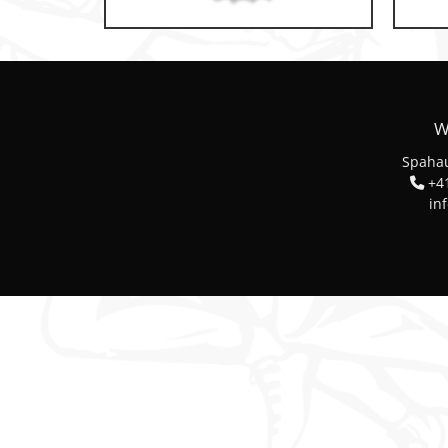
Klettern & Bouldern
Leichtathletik
Objekteinrichtungen
W
Spielgeräte • Psychomotori
Spahau
Technische Dokumentatio
+41
in
Tennis • Tischtennis
Therapiebedarf
Training • Vereinsbedarf
Turnen • Gymnastik • Ballet
Volleyball • Beachvolleyball
Wassersport