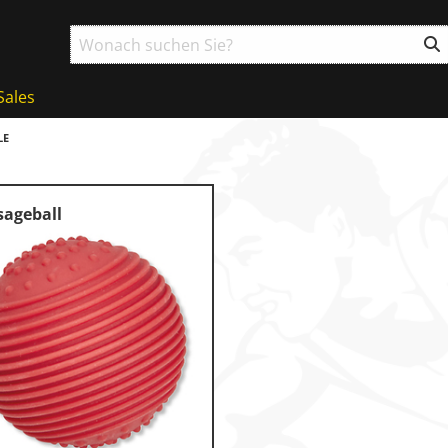
Sales
LE
ageball
g