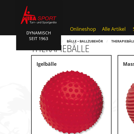
Onlineshop
Alle Artikel
DYNAMISCH
SEIT 1963
AKTIONEN • WIBA SPORT
HOME
SHOP
BÄLLE • BALLZUBEHÖR
THERAPIEBÄL
THERAPIEBÄLLE
Badminton • Faustball
Basketball Systeme
Igelbälle
Mass
Bälle • Ballzubehör
Cube Sports
Fitness • Funktional Trainin
Fussball • Handballtore
Hockey • Tchouk • Funball
Kampfsport