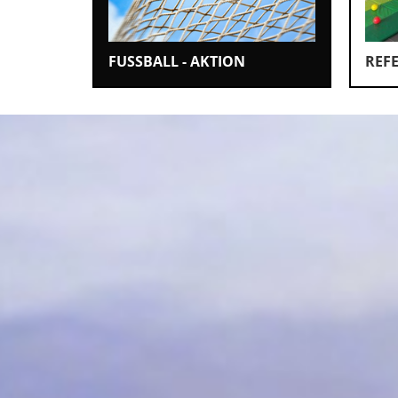
Klettern & Bouldern
Leichtathletik
FUSSBALL - AKTION
REFE
Objekteinrichtungen
Spielgeräte • Psychomotori
Technische Dokumentatio
Tennis • Tischtennis
Therapiebedarf
Training • Vereinsbedarf
Turnen • Gymnastik • Ballet
Volleyball • Beachvolleyball
Wassersport