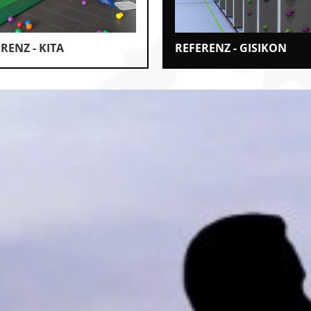
RENZ - KITA
REFERENZ - GISIKON
k
n
t