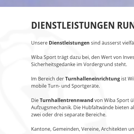
Zu den Ersatzteilen
Zu den Print Medien
DIENSTLEISTUNGEN RU
Unsere
Dienstleistungen
sind äusserst vielf
Wiba Sport trägt dazu bei, den Wert von Inve
Sicherheitsgedanke im Vordergrund steht.
Im Bereich der
Turnhalleneinrichtung
ist Wi
mobile Turn- und Sportgeräte.
Die
Turnhallentrennwand
von Wiba Sport ü
Aufzugsmechanik. Die Hubfaltwände bieten aku
zwei oder drei separate Bereiche.
Kantone, Gemeinden, Vereine, Architekten und