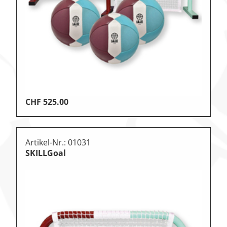
Klettern & Bouldern
Leichtathletik
Objekteinrichtungen
Spielgeräte • Psychomotorik
Technische Dokumentation
CHF
525.00
Tennis • Tischtennis
Therapiebedarf
Artikel-Nr.: 01031
Training • Vereinsbedarf
SKILLGoal
Turnen • Gymnastik • Ballett
Volleyball • Beachvolleyball
Wassersport