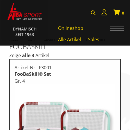
0
Onlineshop
DYNAMISCH
SEIT 1963
AKTIONEN • WIBA SPORT
Alle Artikel
Sales
HOME
SHOP
BASKETBALL SYSTEME
FOOBASKILL
FOOBASKILL
Badminton • Faustball
Zeige
alle 3
Artikel
Basketball Systeme
Artikel-Nr.: F3001
Bälle • Ballzubehör
FooBaSkill® Set
Gr. 4
Cube Sports
Fitness • Funktional Training
Fussball • Handballtore
Hockey • Tchouk • Funball
Kampfsport