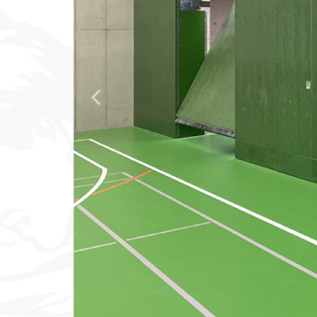
Klettern & Bouldern
Leichtathletik
Objekteinrichtungen
Previous Slide
Spielgeräte • Psychomotori
Technische Dokumentatio
Tennis • Tischtennis
Therapiebedarf
Training • Vereinsbedarf
Turnen • Gymnastik • Ballet
Volleyball • Beachvolleyball
Wassersport