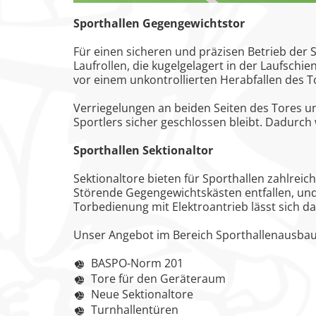
Zu den Ersatzteilen
Sporthallen Gegengewichtstor
Zu den Print Medien
Für einen sicheren und präzisen Betrieb der 
Laufrollen, die kugelgelagert in der Laufschie
vor einem unkontrollierten Herabfallen des T
Verriegelungen an beiden Seiten des Tores un
Sportlers sicher geschlossen bleibt.
Dadurch w
Sporthallen Sektionaltor
Sektionaltore bieten für Sporthallen zahlrei
Störende Gegengewichtskästen entfallen, und 
Torbedienung mit Elektroantrieb lässt sich d
Unser Angebot im Bereich Sporthallenausbau
BASPO-Norm 201
Tore für den Geräteraum
Neue Sektionaltore
Turnhallentüren