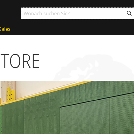
Sales
­TORE
g