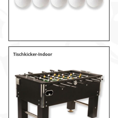
Klettern & Bouldern
Leichtathletik
Objekteinrichtungen
Spielgeräte • Psychomotorik
Technische Dokumentation
Tischkicker-Indoor
Tennis • Tischtennis
Therapiebedarf
Training • Vereinsbedarf
Turnen • Gymnastik • Ballett
Volleyball • Beachvolleyball
Wassersport