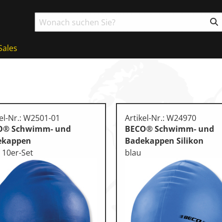
Sales
kel-Nr.: W2501-01
Artikel-Nr.: W24970
O® Schwimm- und
BECO® Schwimm- und
ekappen
Badekappen Silikon
, 10er-Set
blau
g