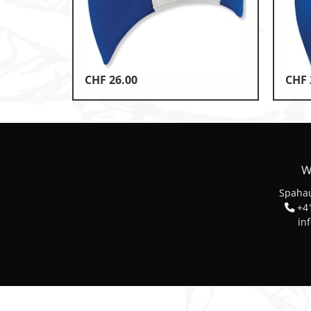
Klettern & Bouldern
Leichtathletik
Objekteinrichtungen
CHF
26.00
CHF
Spielgeräte • Psychomotori
Technische Dokumentatio
Tennis • Tischtennis
W
Therapiebedarf
Spahau
Training • Vereinsbedarf
+41
in
Turnen • Gymnastik • Ballet
Volleyball • Beachvolleyball
Wassersport