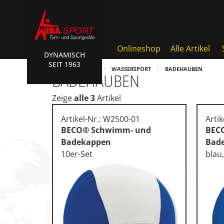
Onlineshop
Alle Artikel
DYNAMISCH
SEIT 1963
AKTIONEN • WIBA SPORT
HOME
SHOP
WASSERSPORT
BADEHAUBEN
BADEHAUBEN
Badminton • Faustball
Zeige
alle 3
Artikel
Basketball Systeme
Artikel-Nr.: W2500-01
Arti
Bälle • Ballzubehör
BECO® Schwimm- und
BEC
Badekappen
Bad
Cube Sports
10er-Set
blau
Fitness • Funktional Trainin
Fussball • Handballtore
Hockey • Tchouk • Funball
Kampfsport