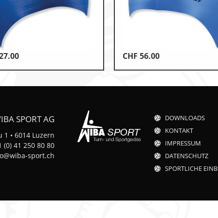
27.00
CHF
56.00
k
n
IBA SPORT AG
DOWNLOADS
KONTAKT
 1 • 6014 Luzern
IMPRESSUM
 (0) 41 250 80 80
fo@wiba-sport.ch
DATENSCHUTZ
t
SPORTLICHE EINB