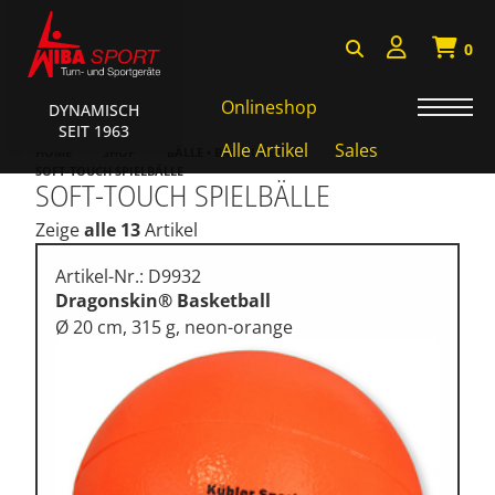
0
Onlineshop
DYNAMISCH
SEIT 1963
AKTIONEN • WIBA SPORT
Alle Artikel
Sales
HOME
SHOP
BÄLLE • BALLZUBEHÖR
SOFT-TOUCH SPIELBÄLLE
SOFT-TOUCH SPIELBÄLLE
Badminton • Faustball
Zeige
alle 13
Artikel
Basketball Systeme
Bälle • Ballzubehör
Artikel-Nr.: D9932
Dragonskin® Basketball
Cube Sports
Ø 20 cm, 315 g, neon-orange
Fitness • Funktional Training
Fussball • Handballtore
Hockey • Tchouk • Funball
Kampfsport