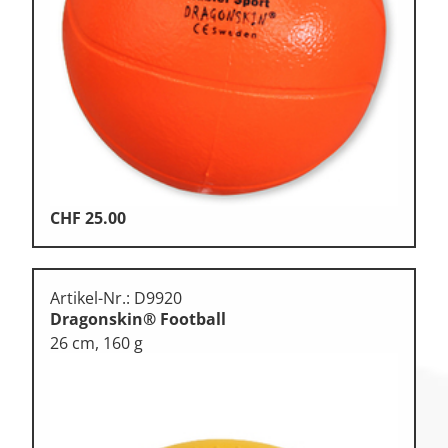
Klettern & Bouldern
Leichtathletik
Objekteinrichtungen
Spielgeräte • Psychomotorik
Technische Dokumentation
CHF
25.00
Tennis • Tischtennis
Therapiebedarf
Artikel-Nr.: D9920
Training • Vereinsbedarf
Dragonskin® Football
Turnen • Gymnastik • Ballett
26 cm, 160 g
Volleyball • Beachvolleyball
Wassersport