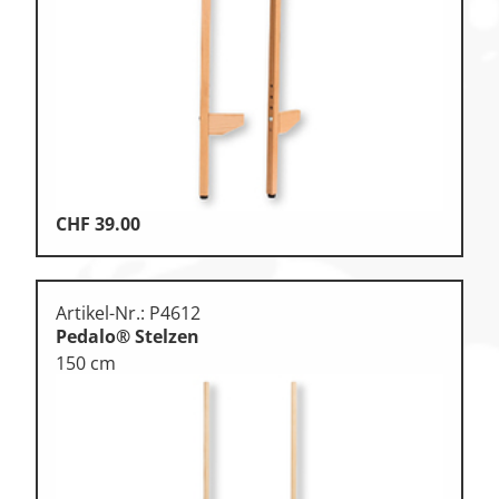
Klettern & Bouldern
Leichtathletik
Objekteinrichtungen
Spielgeräte • Psychomotorik
Technische Dokumentation
CHF
39.00
Tennis • Tischtennis
Therapiebedarf
Artikel-Nr.: P4612
Training • Vereinsbedarf
Pedalo® Stelzen
150 cm
Turnen • Gymnastik • Ballett
Volleyball • Beachvolleyball
Wassersport