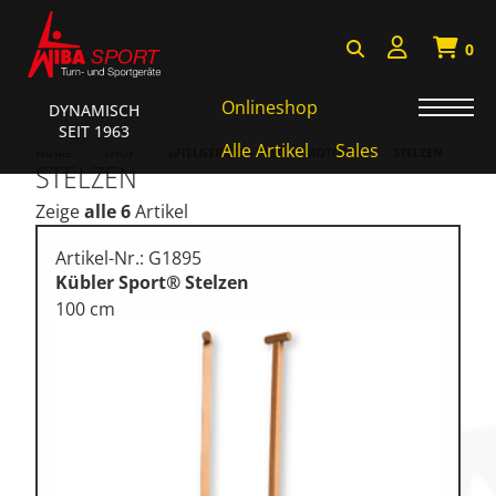
0
Onlineshop
DYNAMISCH
SEIT 1963
AKTIONEN • WIBA SPORT
Alle Artikel
Sales
HOME
SHOP
SPIELGERÄTE • PSYCHOMOTORIK
STELZEN
STELZEN
Badminton • Faustball
Zeige
alle 6
Artikel
Basketball Systeme
Artikel-Nr.: G1895
Bälle • Ballzubehör
Kübler Sport® Stelzen
100 cm
Cube Sports
Fitness • Funktional Training
Fussball • Handballtore
Hockey • Tchouk • Funball
Kampfsport