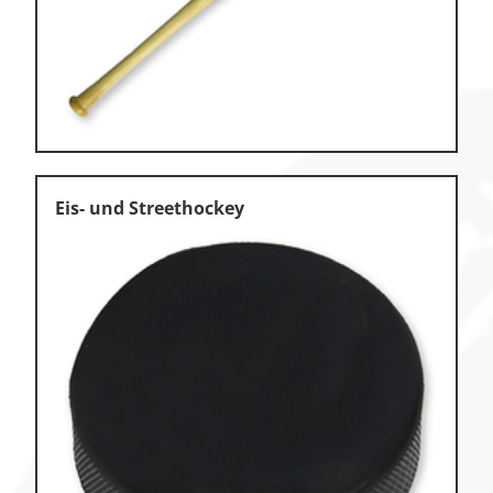
Klettern & Bouldern
Leichtathletik
Objekteinrichtungen
Spielgeräte • Psychomotorik
Technische Dokumentation
Eis- und Streethockey
Tennis • Tischtennis
Therapiebedarf
Training • Vereinsbedarf
Turnen • Gymnastik • Ballett
Volleyball • Beachvolleyball
Wassersport