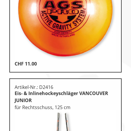
Klettern & Bouldern
Leichtathletik
Objekteinrichtungen
Spielgeräte • Psychomotorik
Technische Dokumentation
CHF
11.00
Tennis • Tischtennis
Therapiebedarf
Artikel-Nr.: D2416
Training • Vereinsbedarf
Eis- & Inlinehockeyschläger VANCOUVER
Turnen • Gymnastik • Ballett
JUNIOR
für Rechtsschuss, 125 cm
Volleyball • Beachvolleyball
Wassersport