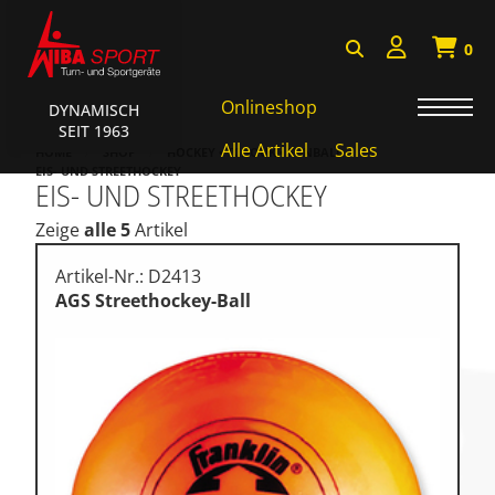
0
Onlineshop
DYNAMISCH
SEIT 1963
AKTIONEN • WIBA SPORT
Alle Artikel
Sales
HOME
SHOP
HOCKEY • TCHOUK • FUNBALL
EIS- UND STREETHOCKEY
EIS- UND STREETHOCKEY
Badminton • Faustball
Zeige
alle 5
Artikel
Basketball Systeme
Bälle • Ballzubehör
Artikel-Nr.: D2413
AGS Streethockey-Ball
Cube Sports
Fitness • Funktional Training
Fussball • Handballtore
Hockey • Tchouk • Funball
Kampfsport