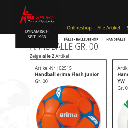
Onlineshop
Alle Artikel
DYNAMISCH
SEIT 1963
AKTIONEN • WIBA SPORT
HOME
SHOP
BÄLLE • BALLZUBEHÖR
HANDBÄLLE
HANDBÄLLE GR. 00
Badminton • Faustball
Zeige
alle 2
Artikel
Basketball Systeme
Artikel-Nr.: 02515
Artik
Bälle • Ballzubehör
Handball erima Flash Junior
Hand
Gr. 00
YW
Cube Sports
Gr. 
Fitness • Funktional Trainin
Fussball • Handballtore
Hockey • Tchouk • Funball
Kampfsport