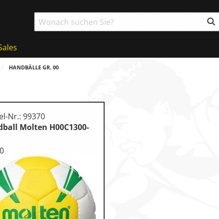
Sales
HANDBÄLLE GR. 00
el-Nr.: 99370
ball Molten H00C1300-
00
g