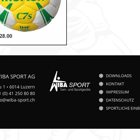
28.00
k
n
IBA SPORT AG
DOWNLOADS
KONTAKT
 1 • 6014 Luzern
IMPRESSUM
 (0) 41 250 80 80
fo@wiba-sport.ch
DATENSCHUTZ
t
SPORTLICHE EINB