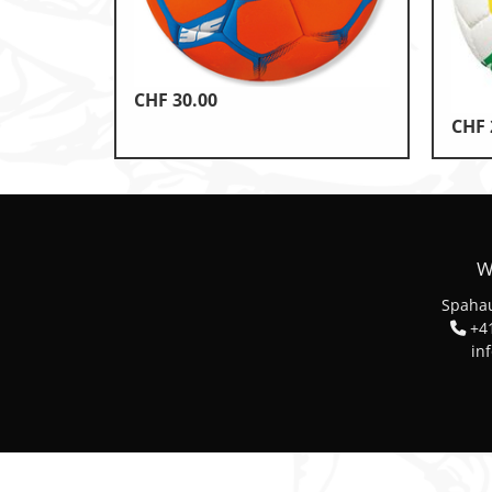
Klettern & Bouldern
Leichtathletik
CHF
30.00
Objekteinrichtungen
CHF
Spielgeräte • Psychomotori
Technische Dokumentatio
Tennis • Tischtennis
W
Therapiebedarf
Spahau
Training • Vereinsbedarf
+41
in
Turnen • Gymnastik • Ballet
Volleyball • Beachvolleyball
Wassersport