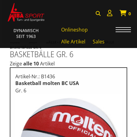
0
Onlineshop
DYNAMISCH
SEIT 1963
AKTIONEN • WIBA SPORT
Alle Artikel
Sales
HOME
SHOP
BÄLLE • BALLZUBEHÖR
BASKETBÄLLE
BASKETBÄLLE GR. 6
BASKETBÄLLE GR. 6
Badminton • Faustball
Zeige
alle 10
Artikel
Basketball Systeme
Bälle • Ballzubehör
Artikel-Nr.: B1436
Basketball molten BC USA
Cube Sports
Gr. 6
Fitness • Funktional Training
Fussball • Handballtore
Hockey • Tchouk • Funball
Kampfsport