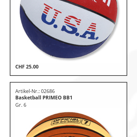
Klettern & Bouldern
Leichtathletik
Objekteinrichtungen
Spielgeräte • Psychomotorik
Technische Dokumentation
CHF
25.00
Tennis • Tischtennis
Therapiebedarf
Artikel-Nr.: 02686
Training • Vereinsbedarf
Basketball PRIMEO BB1
Turnen • Gymnastik • Ballett
Gr. 6
Volleyball • Beachvolleyball
Wassersport