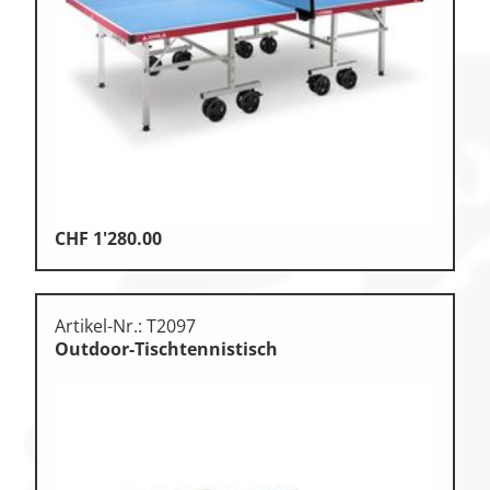
Klettern & Bouldern
Leichtathletik
Objekteinrichtungen
Spielgeräte • Psychomotorik
Technische Dokumentation
CHF
1'280.00
Tennis • Tischtennis
Therapiebedarf
Artikel-Nr.: T2097
Training • Vereinsbedarf
Outdoor-Tischtennistisch
Turnen • Gymnastik • Ballett
Volleyball • Beachvolleyball
Wassersport