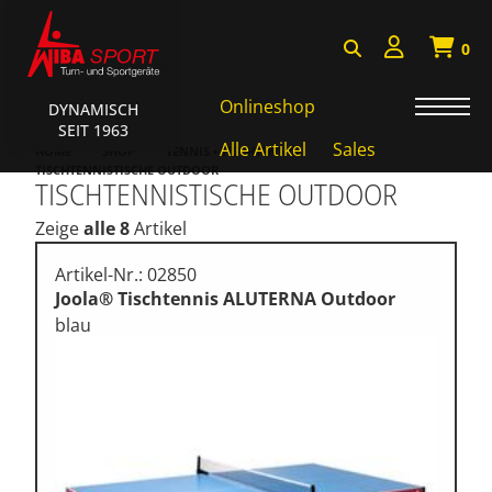
0
Onlineshop
DYNAMISCH
SEIT 1963
AKTIONEN • WIBA SPORT
Alle Artikel
Sales
HOME
SHOP
TENNIS • TISCHTENNIS
TISCHTENNISTISCHE OUTDOOR
TISCHTENNISTISCHE OUTDOOR
Badminton • Faustball
Zeige
alle 8
Artikel
Basketball Systeme
Bälle • Ballzubehör
Artikel-Nr.: 02850
Joola® Tischtennis ALUTERNA Outdoor
Cube Sports
blau
Fitness • Funktional Training
Fussball • Handballtore
Hockey • Tchouk • Funball
Kampfsport