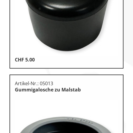
Klettern & Bouldern
Leichtathletik
Objekteinrichtungen
Spielgeräte • Psychomotorik
Technische Dokumentation
CHF
5.00
Tennis • Tischtennis
Therapiebedarf
Artikel-Nr.: 05013
Training • Vereinsbedarf
Gummigalosche zu Malstab
Turnen • Gymnastik • Ballett
Volleyball • Beachvolleyball
Wassersport