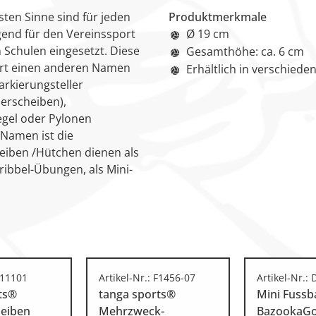
sten Sinne sind für jeden
Produktmerkmale
gend für den Vereinssport
Ø 19 cm
in Schulen eingesetzt. Diese
Gesamthöhe: ca. 6 cm
port einen anderen Namen
Erhältlich in verschiede
rkierungsteller
ierscheiben),
egel oder Pylonen
 Namen ist die
heiben /Hütchen dienen als
ribbel-Übungen, als Mini-
F11101
Artikel-Nr.: F1456-07
Artikel-Nr.:
ts®
tanga sports®
Mini Fussba
heiben
Mehrzweck-
BazookaG