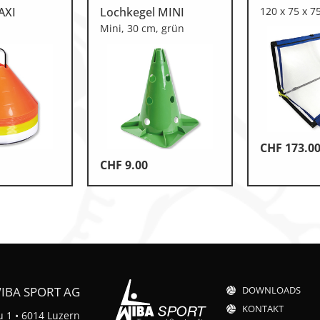
AXI
Lochkegel MINI
120 x 75 x 7
kg
Mini, 30 cm, grün
CHF
173.0
CHF
9.00
IBA SPORT AG
DOWNLOADS
KONTAKT
 1 • 6014 Luzern