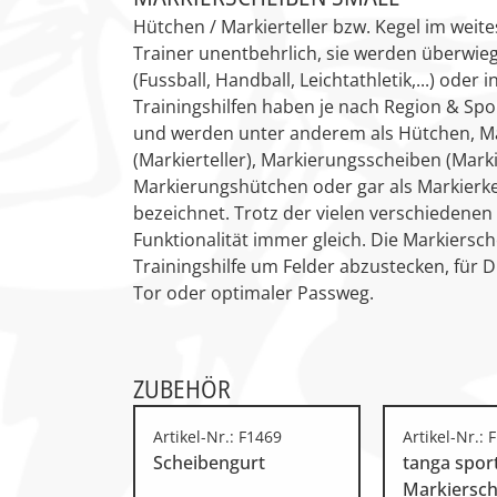
Zu den Ersatzteilen
Hütchen / Markierteller bzw. Kegel im weite
Zu den Print Medien
Trainer unentbehrlich, sie werden überwie
(Fussball, Handball, Leichtathletik,...) oder 
Trainingshilfen haben je nach Region & S
und werden unter anderem als Hütchen, Ma
(Markierteller), Markierungsscheiben (Mark
Markierungshütchen oder gar als Markierk
bezeichnet. Trotz der vielen verschiedenen
Funktionalität immer gleich. Die Markiersc
Trainingshilfe um Felder abzustecken, für D
Tor oder optimaler Passweg.
ZUBEHÖR
Artikel-Nr.: F1469
Artikel-Nr.: 
Scheibengurt
tanga spor
Markiersc