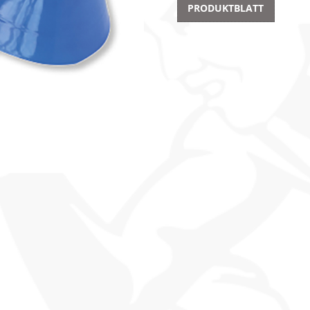
PRODUKTBLATT
k
n
ide Nr. 3
t