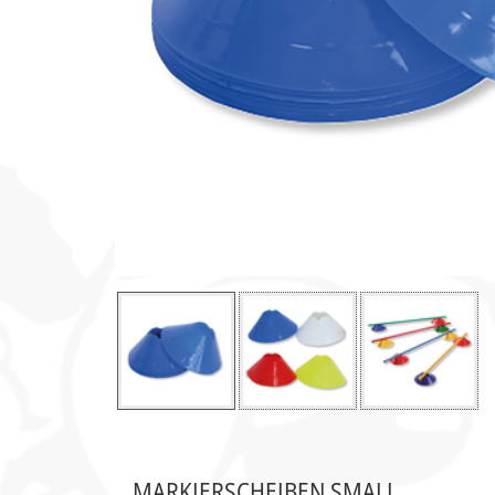
Klettern & Bouldern
Leichtathletik
Objekteinrichtungen
Spielgeräte • Psychomotori
Technische Dokumentatio
Tennis • Tischtennis
Therapiebedarf
Slide Nr. 1
Slide Nr. 2
Sl
Training • Vereinsbedarf
Turnen • Gymnastik • Ballet
Volleyball • Beachvolleyball
Wassersport
MARKIERSCHEIBEN SMALL