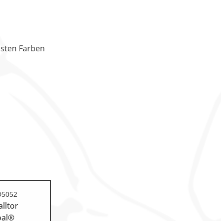
nsten Farben
 D5052
lltor
oal®