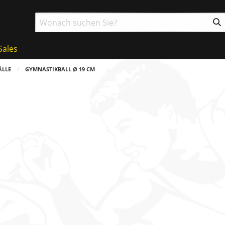
Sales
ÄLLE
GYMNASTIKBALL Ø 19 CM
g