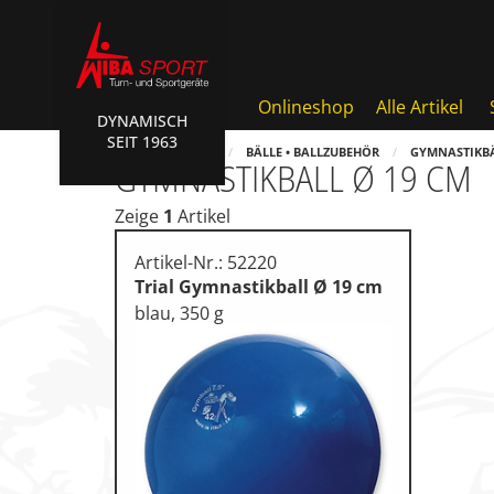
Onlineshop
Alle Artikel
DYNAMISCH
SEIT 1963
AKTIONEN • WIBA SPORT
HOME
SHOP
BÄLLE • BALLZUBEHÖR
GYMNASTIKB
GYMNASTIKBALL Ø 19 CM
Badminton • Faustball
Zeige
1
Artikel
Basketball Systeme
Artikel-Nr.: 52220
Bälle • Ballzubehör
Trial Gymnastikball Ø 19 cm
blau, 350 g
Cube Sports
Fitness • Funktional Trainin
Fussball • Handballtore
Hockey • Tchouk • Funball
Kampfsport