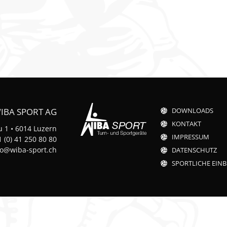
k
n
IBA SPORT AG
DOWNLOADS
KONTAKT
 1 • 6014 Luzern
IMPRESSUM
 (0) 41 250 80 80
fo@wiba-sport.ch
DATENSCHUTZ
SPORTLICHE EINB
t