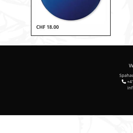
Klettern & Bouldern
Leichtathletik
CHF
18.00
Objekteinrichtungen
Spielgeräte • Psychomotori
Technische Dokumentatio
W
Tennis • Tischtennis
Spahau
Therapiebedarf
+41
in
Training • Vereinsbedarf
Turnen • Gymnastik • Ballet
Volleyball • Beachvolleyball
Wassersport